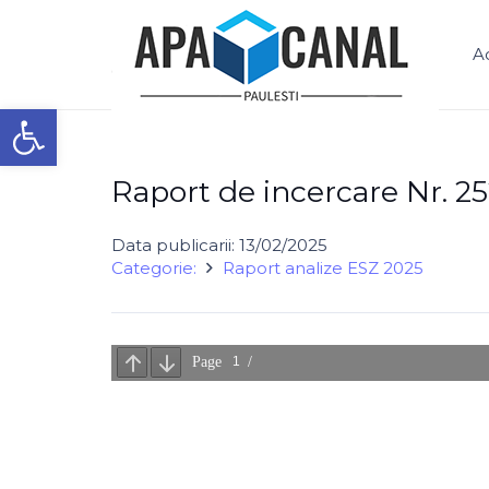
S.C. APĂ – CANAL PĂULEȘTI S.R.L.
A
Deschide bara de unelte
Raport de incercare Nr. 25
Data publicarii:
13/02/2025
Categorie:
Raport analize ESZ 2025