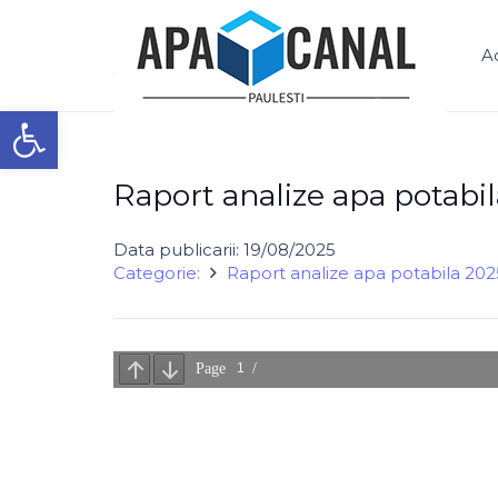
S.C. APĂ – CANAL PĂULEȘTI S.R.L.
A
Deschide bara de unelte
Raport analize apa potabi
Data publicarii:
19/08/2025
Categorie:
Raport analize apa potabila 202