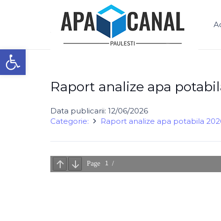
S.C. APĂ – CANAL PĂULEȘTI S.R.L.
A
Deschide bara de unelte
Raport analize apa potabil
Data publicarii:
12/06/2026
Categorie:
Raport analize apa potabila 202