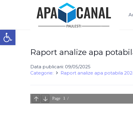
S.C. APĂ – CANAL PĂULEȘTI S.R.L.
A
Deschide bara de unelte
Raport analize apa potabil
Data publicarii:
09/05/2025
Categorie:
Raport analize apa potabila 20