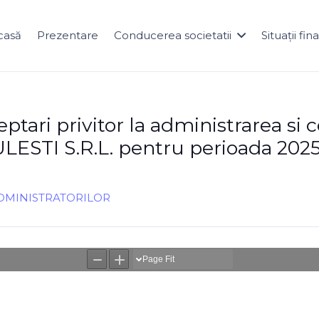
casă
Prezentare
Conducerea societatii
Situații fi
eptari privitor la administrarea si
LESTI S.R.L. pentru perioada 202
DMINISTRATORILOR