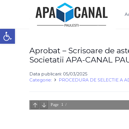
S.C. APĂ – CANAL PĂULEȘTI S.R.L.
A
Deschide bara de unelte
Aprobat – Scrisoare de ast
Societatii APA-CANAL PAU
Data publicarii:
05/03/2025
Categorie:
PROCEDURA DE SELECTIE A A